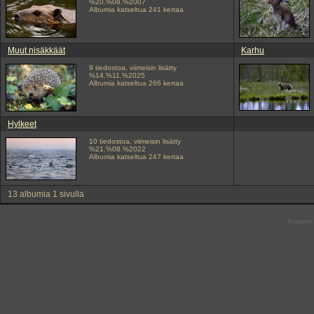
%20.%08.%2007
Albumia katseltua 241 kertaa
Muut nisäkkäät
Karhu
9 tiedostoa, viimeisin lisätty
%14.%11.%2025
Albumia katseltua 266 kertaa
Hylkeet
10 tiedostoa, viimeisin lisätty
%21.%08.%2022
Albumia katseltua 247 kertaa
13 albumia 1 sivulla
Powered