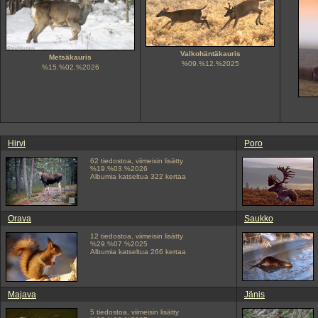
Valkohäntäkauris
Metsäkauris
%09.%12.%2025
%15.%02.%2026
Hirvi
Poro
62 tiedostoa, viimeisin lisätty
%19.%03.%2026
Albumia katseltua 322 kertaa
Orava
Saukko
12 tiedostoa, viimeisin lisätty
%29.%07.%2025
Albumia katseltua 266 kertaa
Majava
Jänis
5 tiedostoa, viimeisin lisätty