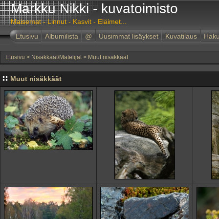
Markku Nikki - kuvatoimisto
Maisemat - Linnut - Kasvit - Eläimet...
Etusivu
Albumilista
@
Uusimmat lisäykset
Kuvatilaus
Hak
Etusivu
>
Nisäkkäät/Matelijat
>
Muut nisäkkäät
Muut nisäkkäät