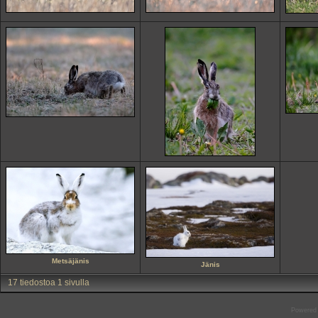
Metsäjänis
Jänis
17 tiedostoa 1 sivulla
Powered