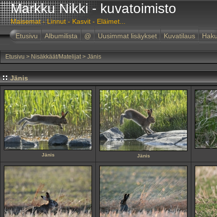
Markku Nikki - kuvatoimisto
Maisemat - Linnut - Kasvit - Eläimet...
Etusivu
Albumilista
@
Uusimmat lisäykset
Kuvatilaus
Hak
Etusivu
>
Nisäkkäät/Matelijat
>
Jänis
Jänis
Jänis
Jänis