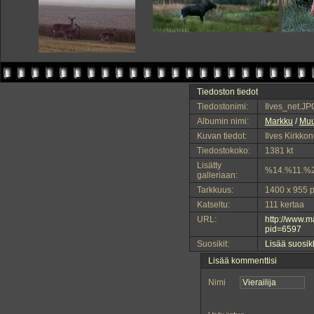
Tiedoston tiedot
Tiedostonimi:
Ilves_net.JP
Albumin nimi:
Markku
/
Muu
Kuvan tiedot:
Ilves Kirkko
Tiedostokoko:
1381 kt
Lisätty
%14.%11.%
galleriaan:
Tarkkuus:
1400 x 955 p
Katseltu:
111 kertaa
URL:
http://www.
pid=6597
Suosikit:
Lisää suosik
Lisää kommenttisi
Nimi