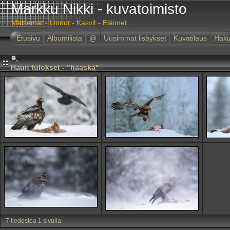
Markku Nikki - kuvatoimisto
Maisemat - Linnut - Kasvit - Eläimet...
Etusivu
Albumilista
@
Uusimmat lisäykset
Kuvatilaus
Hak
Haun tulokset - "haaska"
7 tiedostoa 1 sivulla