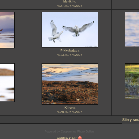
Merikihu
%27.%07.%2026
Pikkukajava
%13.%07.%2026
Kiiruna
%28.%06.%2026
Siirry se
Powered by
Coppermine Photo Gallery
Valitse kieli: