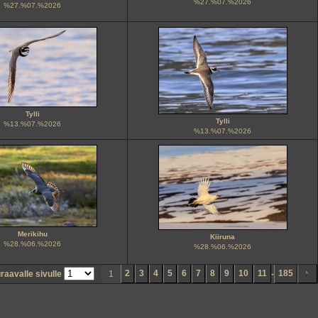
%27.%07.%2026
%27.%07.%2026
Tylli
Tylli
%13.%07.%2026
%13.%07.%2026
Merikihu
Kiiruna
%28.%06.%2026
%28.%06.%2026
2
3
4
5
6
7
8
9
10
11
185
uraavalle sivulle
1
-