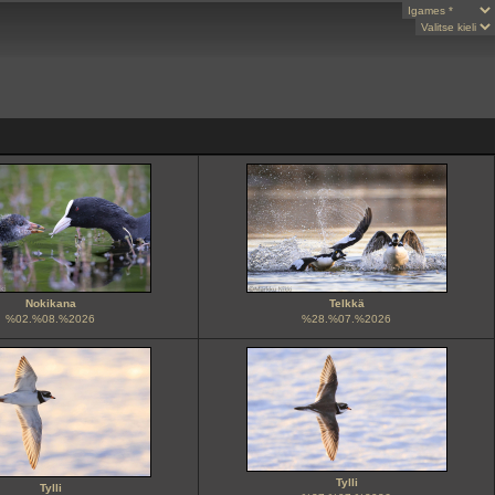
Nokikana
Telkkä
%02.%08.%2026
%28.%07.%2026
Tylli
Tylli