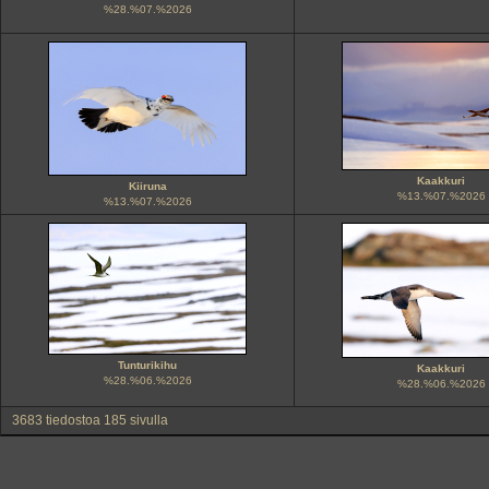
%28.%07.%2026
Kaakkuri
Kiiruna
%13.%07.%2026
%13.%07.%2026
Tunturikihu
Kaakkuri
%28.%06.%2026
%28.%06.%2026
3683 tiedostoa 185 sivulla