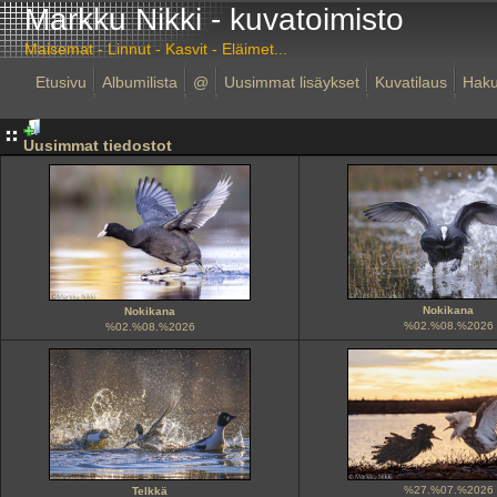
Markku Nikki - kuvatoimisto
Maisemat - Linnut - Kasvit - Eläimet...
Etusivu
Albumilista
@
Uusimmat lisäykset
Kuvatilaus
Hak
Uusimmat tiedostot
Nokikana
Nokikana
%02.%08.%2026
%02.%08.%2026
%27.%07.%2026
Telkkä