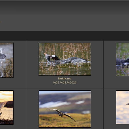
u
Nokikana
%02.%08.%2026