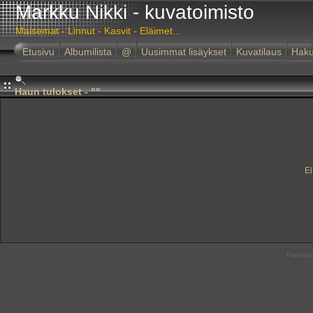
Markku Nikki - kuvatoimisto
Maisemat - Linnut - Kasvit - Eläimet...
Etusivu
Albumilista
@
Uusimmat lisäykset
Kuvatilaus
Hak
Haun tulokset - ""
Ei
Powered