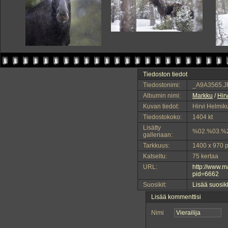
Tiedoston tiedot
Tiedostonimi:
_A9A3565.J
Albumin nimi:
Markku
/
Hirv
Kuvan tiedot:
Hirvi Helmi
Tiedostokoko:
1404 kt
Lisätty
%02.%03.%
galleriaan:
Tarkkuus:
1400 x 970 p
Katseltu:
75 kertaa
URL:
http://www.
pid=6662
Suosikit:
Lisää suosik
Lisää kommenttisi
Nimi