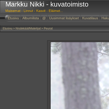
Markku Nikki - kuvatoimisto
Maisemat - Linnut - Kasvit - Eläimet...
Etusivu
Albumilista
@
Uusimmat lisäykset
Kuvatilaus
Hak
Etusivu
>
Nisäkkäät/Matelijat
>
Peurat