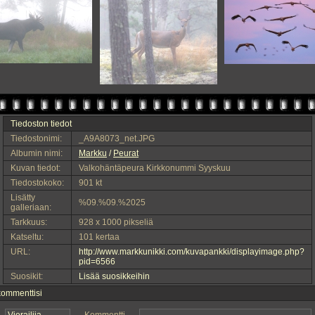
Tiedoston tiedot
Tiedostonimi:
_A9A8073_net.JPG
Albumin nimi:
Markku
/
Peurat
Kuvan tiedot:
Valkohäntäpeura Kirkkonummi Syyskuu
Tiedostokoko:
901 kt
Lisätty
%09.%09.%2025
galleriaan:
Tarkkuus:
928 x 1000 pikseliä
Katseltu:
101 kertaa
URL:
http://www.markkunikki.com/kuvapankki/displayimage.php?
pid=6566
Suosikit:
Lisää suosikkeihin
kommenttisi