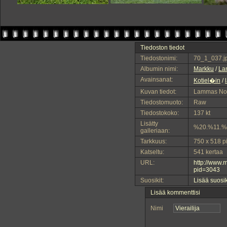
Tiedoston tiedot
Tiedostonimi:
70_1_037.j
Albumin nimi:
Markku
/
La
Avainsanat:
Kotiel�in
/
Kuvan tiedot:
Lammas Nor
Tiedostomuoto:
Raw
Tiedostokoko:
137 kt
Lisätty
%20.%11.%
galleriaan:
Tarkkuus:
750 x 518 pi
Katseltu:
541 kertaa
URL:
http://www.
pid=3043
Suosikit:
Lisää suosi
Lisää kommenttisi
Nimi