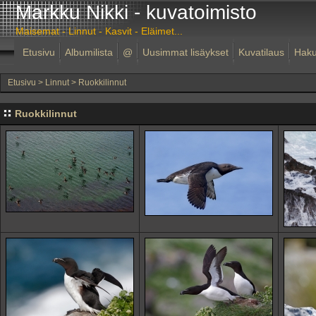
Markku Nikki - kuvatoimisto
Maisemat - Linnut - Kasvit - Eläimet...
Etusivu
Albumilista
@
Uusimmat lisäykset
Kuvatilaus
Hak
Etusivu
>
Linnut
>
Ruokkilinnut
Ruokkilinnut