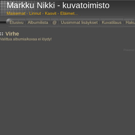
Markku Nikki - kuvatoimisto
Maisemat - Linnut - Kasvit - Eläimet...
Etusivu
Albumilista
@
Uusimmat lisäykset
Kuvatilaus
Hak
Virhe
Valittua albumia/kuvaa ei löydy!
Powered