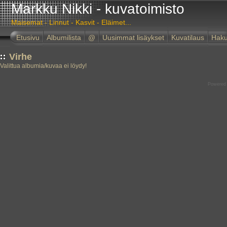
Markku Nikki - kuvatoimisto
Maisemat - Linnut - Kasvit - Eläimet...
Etusivu
Albumilista
@
Uusimmat lisäykset
Kuvatilaus
Hak
Virhe
Valittua albumia/kuvaa ei löydy!
Powered