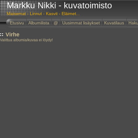
Markku Nikki - kuvatoimisto
Maisemat - Linnut - Kasvit - Eläimet...
Etusivu
Albumilista
@
Uusimmat lisäykset
Kuvatilaus
Hak
Virhe
Valittua albumia/kuvaa ei löydy!