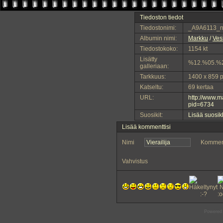
Tiedoston tiedot
Tiedostonimi:
_A9A6113_n
Albumin nimi:
Markku
/
Vesi
Tiedostokoko:
1154 kt
Lisätty
%12.%05.%
galleriaan:
Tarkkuus:
1400 x 859 p
Katseltu:
69 kertaa
URL:
http://www.
pid=6734
Suosikit:
Lisää suosik
Lisää kommenttisi
Nimi
Kommen
Vahvistus
Powered