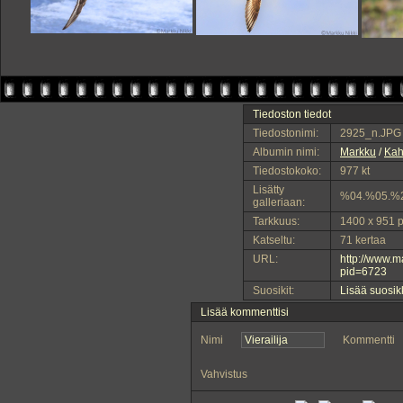
Tiedoston tiedot
Tiedostonimi:
2925_n.JPG
Albumin nimi:
Markku
/
Kah
Tiedostokoko:
977 kt
Lisätty
%04.%05.%
galleriaan:
Tarkkuus:
1400 x 951 p
Katseltu:
71 kertaa
URL:
http://www.
pid=6723
Suosikit:
Lisää suosik
Lisää kommenttisi
Nimi
Kommentti
Vahvistus