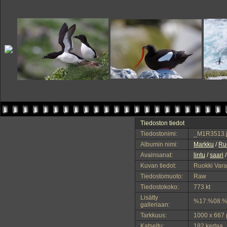
Tiedoston tiedot
Tiedostonimi:
_M1R3513.
Albumin nimi:
Markku
/
Ruo
Avainsanat:
lintu
/
saari
Kuvan tiedot:
Ruokki Vara
Tiedostomuoto:
Raw
Tiedostokoko:
773 kt
Lisätty
%17.%08.%
galleriaan:
Tarkkuus:
1000 x 667 
Katseltu:
182 kertaa