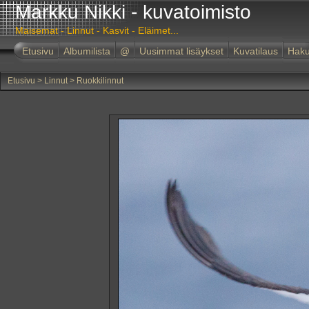
Markku Nikki - kuvatoimisto
Maisemat - Linnut - Kasvit - Eläimet...
Etusivu
Albumilista
@
Uusimmat lisäykset
Kuvatilaus
Hak
Etusivu
>
Linnut
>
Ruokkilinnut