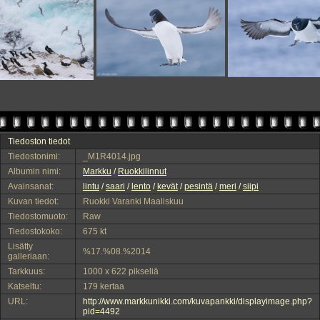
Tiedoston tiedot
Tiedostonimi:
_M1R4014.jpg
Albumin nimi:
Markku
/
Ruokkilinnut
Avainsanat:
lintu
/
saari
/
lento
/
kevät
/
pesintä
/
meri
/
siipi
Kuvan tiedot:
Ruokki Varanki Maaliskuu
Tiedostomuoto:
Raw
Tiedostokoko:
675 kt
Lisätty
%17.%08.%2014
galleriaan:
Tarkkuus:
1000 x 622 pikseliä
Katseltu:
179 kertaa
URL:
http://www.markkunikki.com/kuvapankki/displayimage.php?
pid=4492