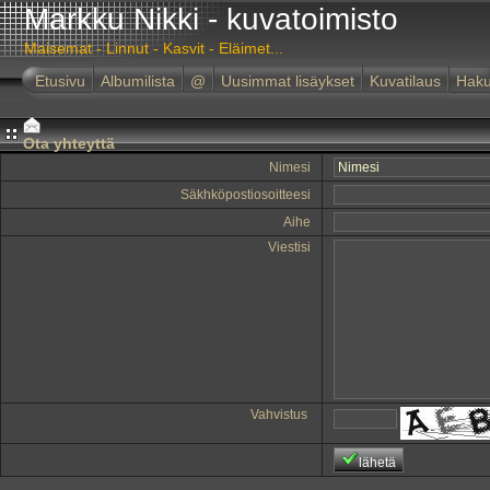
Markku Nikki - kuvatoimisto
Maisemat - Linnut - Kasvit - Eläimet...
Etusivu
Albumilista
@
Uusimmat lisäykset
Kuvatilaus
Hak
Ota yhteyttä
Nimesi
Säkhköpostiosoitteesi
Aihe
Viestisi
Vahvistus
lähetä